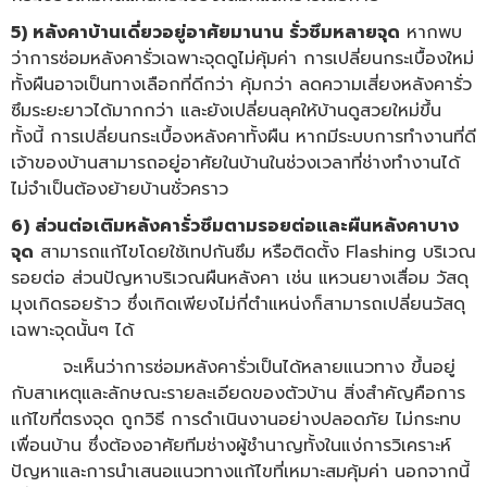
5) หลังคาบ้านเดี่ยวอยู่อาศัยมานาน รั่วซึมหลายจุด
หากพบ
ว่าการซ่อมหลังคารั่วเฉพาะจุดดูไม่คุ้มค่า การเปลี่ยนกระเบื้องใหม่
ทั้งผืนอาจเป็นทางเลือกที่ดีกว่า คุ้มกว่า ลดความเสี่ยงหลังคารั่ว
ซึมระยะยาวได้มากกว่า และยังเปลี่ยนลุคให้บ้านดูสวยใหม่ขึ้น
ทั้งนี้ การเปลี่ยนกระเบื้องหลังคาทั้งผืน หากมีระบบการทำงานที่ดี
เจ้าของบ้านสามารถอยู่อาศัยในบ้านในช่วงเวลาที่ช่างทำงานได้
ไม่จำเป็นต้องย้ายบ้านชั่วคราว
6) ส่วนต่อเติมหลังคารั่วซึมตามรอยต่อและผืนหลังคาบาง
จุด
สามารถแก้ไขโดยใช้เทปกันซึม หรือติดตั้ง Flashing บริเวณ
รอยต่อ ส่วนปัญหาบริเวณผืนหลังคา เช่น แหวนยางเสื่อม วัสดุ
มุงเกิดรอยร้าว ซึ่งเกิดเพียงไม่กี่ตำแหน่งก็สามารถเปลี่ยนวัสดุ
เฉพาะจุดนั้นๆ ได้
จะเห็นว่าการซ่อมหลังคารั่วเป็นได้หลายแนวทาง ขึ้นอยู่
กับสาเหตุและลักษณะรายละเอียดของตัวบ้าน สิ่งสำคัญคือการ
แก้ไขที่ตรงจุด ถูกวิธี การดำเนินงานอย่างปลอดภัย ไม่กระทบ
เพื่อนบ้าน ซึ่งต้องอาศัยทีมช่างผู้ชำนาญทั้งในแง่การวิเคราะห์
ปัญหาและการนำเสนอแนวทางแก้ไขที่เหมาะสมคุ้มค่า นอกจากนี้