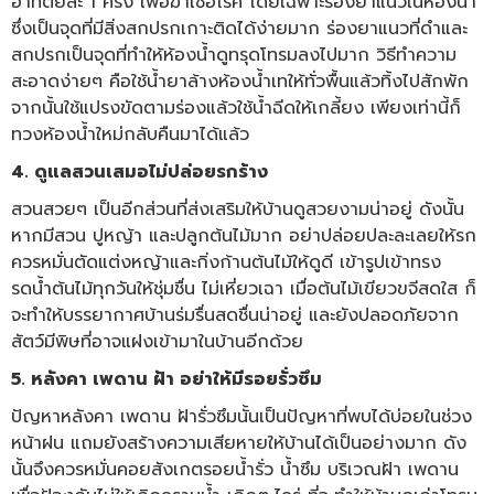
อาทิตย์ละ 1 ครั้ง เพื่อฆ่าเชื้อโรค โดยเฉพาะร่องยาแนวในห้องน้ำ
ซึ่งเป็นจุดที่มีสิ่งสกปรกเกาะติดได้ง่ายมาก ร่องยาแนวที่ดำและ
สกปรกเป็นจุดที่ทำให้ห้องน้ำดูทรุดโทรมลงไปมาก วิธีทำความ
สะอาดง่ายๆ คือใช้น้ำยาล้างห้องน้ำเทให้ทั่วพื้นแล้วทิ้งไปสักพัก
จากนั้นใช้แปรงขัดตามร่องแล้วใช้น้ำฉีดให้เกลี้ยง เพียงเท่านี้ก็
ทวงห้องน้ำใหม่กลับคืนมาได้แล้ว
4. ดูแลสวนเสมอไม่ปล่อยรกร้าง
สวนสวยๆ เป็นอีกส่วนที่ส่งเสริมให้บ้านดูสวยงามน่าอยู่ ดังนั้น
หากมีสวน ปูหญ้า และปลูกต้นไม้มาก อย่าปล่อยปละละเลยให้รก
ควรหมั่นตัดแต่งหญ้าและกิ่งก้านต้นไม้ให้ดูดี เข้ารูปเข้าทรง
รดน้ำต้นไม้ทุกวันให้ชุ่มชื่น ไม่เหี่ยวเฉา เมื่อต้นไม้เขียวขจีสดใส ก็
จะทำให้บรรยากาศบ้านร่มรื่นสดชื่นน่าอยู่ และยังปลอดภัยจาก
สัตว์มีพิษที่อาจแฝงเข้ามาในบ้านอีกด้วย
5. หลังคา เพดาน ฝ้า อย่าให้มีรอยรั่วซึม
ปัญหาหลังคา เพดาน ฝ้ารั่วซึมนั้นเป็นปัญหาที่พบได้บ่อยในช่วง
หน้าฝน แถมยังสร้างความเสียหายให้บ้านได้เป็นอย่างมาก ดัง
นั้นจึงควรหมั่นคอยสังเกตรอยน้ำรั่ว น้ำซึม บริเวณฝ้า เพดาน