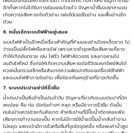
เพื่อป้องกันไม่ให้เกิดคราบน้ำ เกิดตะไคร่ ที่จะทำให้บ้านดูเก่าโทรม
อีกทั้งหากไม่ได้รับการซ่อมแซมโดยไว ปัญหาน้ำซึมจะลุกลามจน
เกิดความเสียหายกับตัวบ้าน เฟอร์นิเจอร์ในบ้าน และพื้นบ้านอีก
ด้วย
6. หมั่นเช็กระบบไฟฟ้าอยู่เสมอ
ระบบไฟฟ้าเป็นอีกหนึ่งเรื่องสำคัญที่ห้ามมองข้ามโดยเด็ดขาด ไม่
ว่าจะเป็นปลั๊กไฟหรือสายไฟ เพราะหากชำรุดหรือเสียหายก็อาจ
ทำให้เกิดอันตราย เช่น ไฟรั่ว ไฟฟ้าลัดวงจร และอาจลามไป
จนถึงไฟไหม้ ซึ่งก่อให้เกิดความเสียหายต่อชีวิตและทรัพย์สินได้
ควรหมั่นตรวจเช็กหรือสังเกตความผิดปกติของเครื่องใช้ไฟฟ้า
และระบบไฟฟ้าภายในบ้าน เพื่อป้องกันเหตุร้ายที่อาจเกิดขึ้น
7. ระบบประปาอย่าให้รั่วซึม
น้ำประปาเป็นสิ่งจำเป็นประจำวัน ปัญหาเกี่ยวกับระบบประปาที่มัก
พบบ่อย คือ ท่อ ข้อต่อต่างๆ หลุด หรือมีอาการรั่วซึม ดังนั้น
คนในบ้านควรช่วยกันสังเกต สำหรับบ้านที่มีปั๊มน้ำต้องคอยฟัง
เสียงการทำงานของปั๊ม หากไม่มีการใช้น้ำแต่ปั๊มน้ำกลับทำงาน
ไม่หยุด แสดงว่ามีการรั่วหรือซึมที่จุดใดจุดหนึ่ง หรือพบค่าน้ำสูง