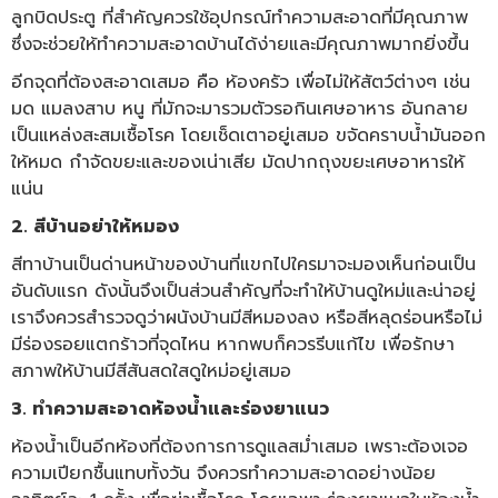
ลูกบิดประตู ที่สำคัญควรใช้อุปกรณ์ทำความสะอาดที่มีคุณภาพ
ซึ่งจะช่วยให้ทำความสะอาดบ้านได้ง่ายและมีคุณภาพมากยิ่งขึ้น
อีกจุดที่ต้องสะอาดเสมอ คือ ห้องครัว เพื่อไม่ให้สัตว์ต่างๆ เช่น
มด แมลงสาบ หนู ที่มักจะมารวมตัวรอกินเศษอาหาร อันกลาย
เป็นแหล่งสะสมเชื้อโรค โดยเช็ดเตาอยู่เสมอ ขจัดคราบน้ำมันออก
ให้หมด กำจัดขยะและของเน่าเสีย มัดปากถุงขยะเศษอาหารให้
แน่น
2. สีบ้านอย่าให้หมอง
สีทาบ้านเป็นด่านหน้าของบ้านที่แขกไปใครมาจะมองเห็นก่อนเป็น
อันดับแรก ดังนั้นจึงเป็นส่วนสำคัญที่จะทำให้บ้านดูใหม่และน่าอยู่
เราจึงควรสำรวจดูว่าผนังบ้านมีสีหมองลง หรือสีหลุดร่อนหรือไม่
มีร่องรอยแตกร้าวที่จุดไหน หากพบก็ควรรีบแก้ไข เพื่อรักษา
สภาพให้บ้านมีสีสันสดใสดูใหม่อยู่เสมอ
3. ทำความสะอาดห้องน้ำและร่องยาแนว
ห้องน้ำเป็นอีกห้องที่ต้องการการดูแลสม่ำเสมอ เพราะต้องเจอ
ความเปียกชื้นแทบทั้งวัน จึงควรทำความสะอาดอย่างน้อย