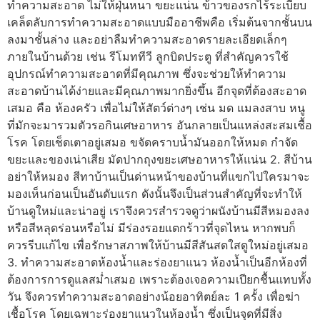
ทำความสะอาด ไม่ให้ฝุ่นหนา ขยะแน่น ข้าวของรกไร้ระเบียบ
เคล็ดลับการทำความสะอาดแบบมืออาชีพคือ เริ่มต้นจากชั้นบน
ลงมาชั้นล่าง และอย่าลืมทำความสะอาดรายละเอียดเล็กๆ
ภายในบ้านด้วย เช่น รีโมททีวี ลูกบิดประตู ที่สำคัญควรใช้
อุปกรณ์ทำความสะอาดที่มีคุณภาพ ซึ่งจะช่วยให้ทำความ
สะอาดบ้านได้ง่ายและมีคุณภาพมากยิ่งขึ้น อีกจุดที่ต้องสะอาด
เสมอ คือ ห้องครัว เพื่อไม่ให้สัตว์ต่างๆ เช่น มด แมลงสาบ หนู
ที่มักจะมารวมตัวรอกินเศษอาหาร อันกลายเป็นแหล่งสะสมเชื้อ
โรค โดยเช็ดเตาอยู่เสมอ ขจัดคราบน้ำมันออกให้หมด กำจัด
ขยะและของเน่าเสีย มัดปากถุงขยะเศษอาหารให้แน่น 2. สีบ้าน
อย่าให้หมอง สีทาบ้านเป็นด่านหน้าของบ้านที่แขกไปใครมาจะ
มองเห็นก่อนเป็นอันดับแรก ดังนั้นจึงเป็นส่วนสำคัญที่จะทำให้
บ้านดูใหม่และน่าอยู่ เราจึงควรสำรวจดูว่าผนังบ้านมีสีหมองลง
หรือสีหลุดร่อนหรือไม่ มีร่องรอยแตกร้าวที่จุดไหน หากพบก็
ควรรีบแก้ไข เพื่อรักษาสภาพให้บ้านมีสีสันสดใสดูใหม่อยู่เสมอ
3. ทำความสะอาดห้องน้ำและร่องยาแนว ห้องน้ำเป็นอีกห้องที่
ต้องการการดูแลสม่ำเสมอ เพราะต้องเจอความเปียกชื้นแทบทั้ง
วัน จึงควรทำความสะอาดอย่างน้อยอาทิตย์ละ 1 ครั้ง เพื่อฆ่า
เชื้อโรค โดยเฉพาะร่องยาแนวในห้องน้ำ ซึ่งเป็นจุดที่มีสิ่ง