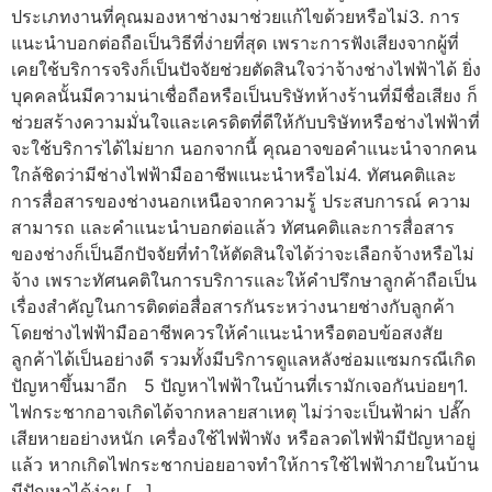
ประเภทงานที่คุณมองหาช่างมาช่วยแก้ไขด้วยหรือไม่3. การ
แนะนำบอกต่อถือเป็นวิธีที่ง่ายที่สุด เพราะการฟังเสียงจากผู้ที่
เคยใช้บริการจริงก็เป็นปัจจัยช่วยตัดสินใจว่าจ้างช่างไฟฟ้าได้ ยิ่ง
บุคคลนั้นมีความน่าเชื่อถือหรือเป็นบริษัทห้างร้านที่มีชื่อเสียง ก็
ช่วยสร้างความมั่นใจและเครดิตที่ดีให้กับบริษัทหรือช่างไฟฟ้าที่
จะใช้บริการได้ไม่ยาก นอกจากนี้ คุณอาจขอคำแนะนำจากคน
ใกล้ชิดว่ามีช่างไฟฟ้ามืออาชีพแนะนำหรือไม่4. ทัศนคติและ
การสื่อสารของช่างนอกเหนือจากความรู้ ประสบการณ์ ความ
สามารถ และคำแนะนำบอกต่อแล้ว ทัศนคติและการสื่อสาร
ของช่างก็เป็นอีกปัจจัยที่ทำให้ตัดสินใจได้ว่าจะเลือกจ้างหรือไม่
จ้าง เพราะทัศนคติในการบริการและให้คำปรึกษาลูกค้าถือเป็น
เรื่องสำคัญในการติดต่อสื่อสารกันระหว่างนายช่างกับลูกค้า
โดยช่างไฟฟ้ามืออาชีพควรให้คำแนะนำหรือตอบข้อสงสัย
ลูกค้าได้เป็นอย่างดี รวมทั้งมีบริการดูแลหลังซ่อมแซมกรณีเกิด
ปัญหาขึ้นมาอีก 5 ปัญหาไฟฟ้าในบ้านที่เรามักเจอกันบ่อยๆ1.
ไฟกระชากอาจเกิดได้จากหลายสาเหตุ ไม่ว่าจะเป็นฟ้าผ่า ปลั๊ก
เสียหายอย่างหนัก เครื่องใช้ไฟฟ้าพัง หรือลวดไฟฟ้ามีปัญหาอยู่
แล้ว หากเกิดไฟกระชากบ่อยอาจทำให้การใช้ไฟฟ้าภายในบ้าน
มีปัญหาได้ง่าย […]