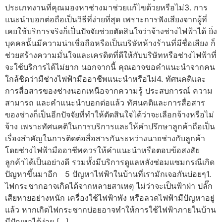
ประเภทงานที่คุณมองหาช่างมาช่วยแก้ไขด้วยหรือไม่3. การ
แนะนำบอกต่อถือเป็นวิธีที่ง่ายที่สุด เพราะการฟังเสียงจากผู้ที่
เคยใช้บริการจริงก็เป็นปัจจัยช่วยตัดสินใจว่าจ้างช่างไฟฟ้าได้ ยิ่ง
บุคคลนั้นมีความน่าเชื่อถือหรือเป็นบริษัทห้างร้านที่มีชื่อเสียง ก็
ช่วยสร้างความมั่นใจและเครดิตที่ดีให้กับบริษัทหรือช่างไฟฟ้าที่
จะใช้บริการได้ไม่ยาก นอกจากนี้ คุณอาจขอคำแนะนำจากคน
ใกล้ชิดว่ามีช่างไฟฟ้ามืออาชีพแนะนำหรือไม่4. ทัศนคติและ
การสื่อสารของช่างนอกเหนือจากความรู้ ประสบการณ์ ความ
สามารถ และคำแนะนำบอกต่อแล้ว ทัศนคติและการสื่อสาร
ของช่างก็เป็นอีกปัจจัยที่ทำให้ตัดสินใจได้ว่าจะเลือกจ้างหรือไม่
จ้าง เพราะทัศนคติในการบริการและให้คำปรึกษาลูกค้าถือเป็น
เรื่องสำคัญในการติดต่อสื่อสารกันระหว่างนายช่างกับลูกค้า
โดยช่างไฟฟ้ามืออาชีพควรให้คำแนะนำหรือตอบข้อสงสัย
ลูกค้าได้เป็นอย่างดี รวมทั้งมีบริการดูแลหลังซ่อมแซมกรณีเกิด
ปัญหาขึ้นมาอีก 5 ปัญหาไฟฟ้าในบ้านที่เรามักเจอกันบ่อยๆ1.
ไฟกระชากอาจเกิดได้จากหลายสาเหตุ ไม่ว่าจะเป็นฟ้าผ่า ปลั๊ก
เสียหายอย่างหนัก เครื่องใช้ไฟฟ้าพัง หรือลวดไฟฟ้ามีปัญหาอยู่
แล้ว หากเกิดไฟกระชากบ่อยอาจทำให้การใช้ไฟฟ้าภายในบ้าน
มีปัญหาได้ง่าย […]