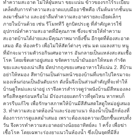
ทำความสะอาด ไม่ให้ฝุ่นหนา ขยะแน่น ข้าวของรกไร้ระเบียบ
เคล็ดลับการทำความสะอาดแบบมืออาชีพคือ เริ่มต้นจากชั้นบน
ลงมาชั้นล่าง และอย่าลืมทำความสะอาดรายละเอียดเล็กๆ
ภายในบ้านด้วย เช่น รีโมททีวี ลูกบิดประตู ที่สำคัญควรใช้
อุปกรณ์ทำความสะอาดที่มีคุณภาพ ซึ่งจะช่วยให้ทำความ
สะอาดบ้านได้ง่ายและมีคุณภาพมากยิ่งขึ้น อีกจุดที่ต้องสะอาด
เสมอ คือ ห้องครัว เพื่อไม่ให้สัตว์ต่างๆ เช่น มด แมลงสาบ หนู
ที่มักจะมารวมตัวรอกินเศษอาหาร อันกลายเป็นแหล่งสะสมเชื้อ
โรค โดยเช็ดเตาอยู่เสมอ ขจัดคราบน้ำมันออกให้หมด กำจัด
ขยะและของเน่าเสีย มัดปากถุงขยะเศษอาหารให้แน่น 2. สีบ้าน
อย่าให้หมอง สีทาบ้านเป็นด่านหน้าของบ้านที่แขกไปใครมาจะ
มองเห็นก่อนเป็นอันดับแรก ดังนั้นจึงเป็นส่วนสำคัญที่จะทำให้
บ้านดูใหม่และน่าอยู่ เราจึงควรสำรวจดูว่าผนังบ้านมีสีหมองลง
หรือสีหลุดร่อนหรือไม่ มีร่องรอยแตกร้าวที่จุดไหน หากพบก็
ควรรีบแก้ไข เพื่อรักษาสภาพให้บ้านมีสีสันสดใสดูใหม่อยู่เสมอ
3. ทำความสะอาดห้องน้ำและร่องยาแนว ห้องน้ำเป็นอีกห้องที่
ต้องการการดูแลสม่ำเสมอ เพราะต้องเจอความเปียกชื้นแทบทั้ง
วัน จึงควรทำความสะอาดอย่างน้อยอาทิตย์ละ 1 ครั้ง เพื่อฆ่า
เชื้อโรค โดยเฉพาะร่องยาแนวในห้องน้ำ ซึ่งเป็นจุดที่มีสิ่ง