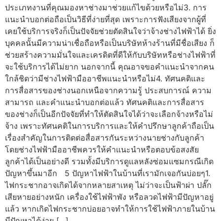
ประเภทงานที่คุณมองหาช่างมาช่วยแก้ไขด้วยหรือไม่3. การ
แนะนำบอกต่อถือเป็นวิธีที่ง่ายที่สุด เพราะการฟังเสียงจากผู้ที่
เคยใช้บริการจริงก็เป็นปัจจัยช่วยตัดสินใจว่าจ้างช่างไฟฟ้าได้ ยิ่ง
บุคคลนั้นมีความน่าเชื่อถือหรือเป็นบริษัทห้างร้านที่มีชื่อเสียง ก็
ช่วยสร้างความมั่นใจและเครดิตที่ดีให้กับบริษัทหรือช่างไฟฟ้าที่
จะใช้บริการได้ไม่ยาก นอกจากนี้ คุณอาจขอคำแนะนำจากคน
ใกล้ชิดว่ามีช่างไฟฟ้ามืออาชีพแนะนำหรือไม่4. ทัศนคติและ
การสื่อสารของช่างนอกเหนือจากความรู้ ประสบการณ์ ความ
สามารถ และคำแนะนำบอกต่อแล้ว ทัศนคติและการสื่อสาร
ของช่างก็เป็นอีกปัจจัยที่ทำให้ตัดสินใจได้ว่าจะเลือกจ้างหรือไม่
จ้าง เพราะทัศนคติในการบริการและให้คำปรึกษาลูกค้าถือเป็น
เรื่องสำคัญในการติดต่อสื่อสารกันระหว่างนายช่างกับลูกค้า
โดยช่างไฟฟ้ามืออาชีพควรให้คำแนะนำหรือตอบข้อสงสัย
ลูกค้าได้เป็นอย่างดี รวมทั้งมีบริการดูแลหลังซ่อมแซมกรณีเกิด
ปัญหาขึ้นมาอีก 5 ปัญหาไฟฟ้าในบ้านที่เรามักเจอกันบ่อยๆ1.
ไฟกระชากอาจเกิดได้จากหลายสาเหตุ ไม่ว่าจะเป็นฟ้าผ่า ปลั๊ก
เสียหายอย่างหนัก เครื่องใช้ไฟฟ้าพัง หรือลวดไฟฟ้ามีปัญหาอยู่
แล้ว หากเกิดไฟกระชากบ่อยอาจทำให้การใช้ไฟฟ้าภายในบ้าน
มีปัญหาได้ง่าย […]