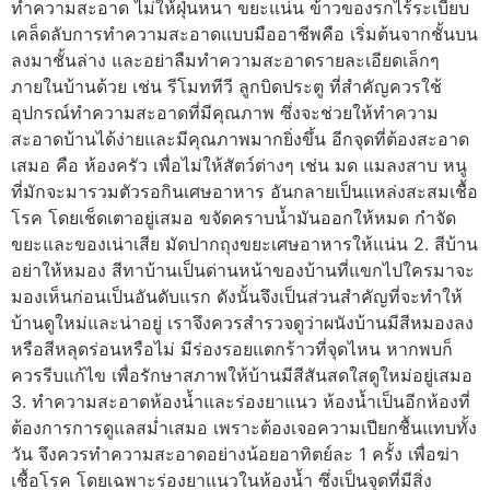
ทำความสะอาด ไม่ให้ฝุ่นหนา ขยะแน่น ข้าวของรกไร้ระเบียบ
เคล็ดลับการทำความสะอาดแบบมืออาชีพคือ เริ่มต้นจากชั้นบน
ลงมาชั้นล่าง และอย่าลืมทำความสะอาดรายละเอียดเล็กๆ
ภายในบ้านด้วย เช่น รีโมททีวี ลูกบิดประตู ที่สำคัญควรใช้
อุปกรณ์ทำความสะอาดที่มีคุณภาพ ซึ่งจะช่วยให้ทำความ
สะอาดบ้านได้ง่ายและมีคุณภาพมากยิ่งขึ้น อีกจุดที่ต้องสะอาด
เสมอ คือ ห้องครัว เพื่อไม่ให้สัตว์ต่างๆ เช่น มด แมลงสาบ หนู
ที่มักจะมารวมตัวรอกินเศษอาหาร อันกลายเป็นแหล่งสะสมเชื้อ
โรค โดยเช็ดเตาอยู่เสมอ ขจัดคราบน้ำมันออกให้หมด กำจัด
ขยะและของเน่าเสีย มัดปากถุงขยะเศษอาหารให้แน่น 2. สีบ้าน
อย่าให้หมอง สีทาบ้านเป็นด่านหน้าของบ้านที่แขกไปใครมาจะ
มองเห็นก่อนเป็นอันดับแรก ดังนั้นจึงเป็นส่วนสำคัญที่จะทำให้
บ้านดูใหม่และน่าอยู่ เราจึงควรสำรวจดูว่าผนังบ้านมีสีหมองลง
หรือสีหลุดร่อนหรือไม่ มีร่องรอยแตกร้าวที่จุดไหน หากพบก็
ควรรีบแก้ไข เพื่อรักษาสภาพให้บ้านมีสีสันสดใสดูใหม่อยู่เสมอ
3. ทำความสะอาดห้องน้ำและร่องยาแนว ห้องน้ำเป็นอีกห้องที่
ต้องการการดูแลสม่ำเสมอ เพราะต้องเจอความเปียกชื้นแทบทั้ง
วัน จึงควรทำความสะอาดอย่างน้อยอาทิตย์ละ 1 ครั้ง เพื่อฆ่า
เชื้อโรค โดยเฉพาะร่องยาแนวในห้องน้ำ ซึ่งเป็นจุดที่มีสิ่ง